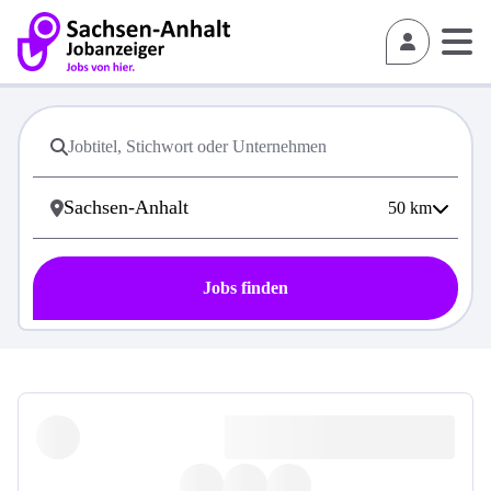
50
km
Jobs finden