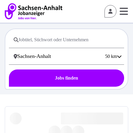
50
km
Jobs finden