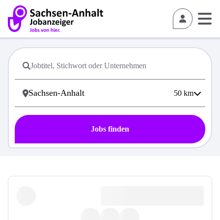
50
km
Jobs finden