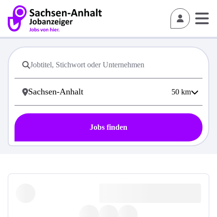
50
km
Jobs finden