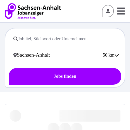
50
km
Jobs finden