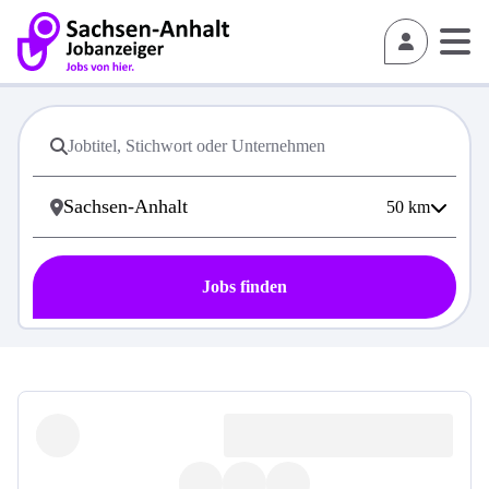
50
km
Jobs finden