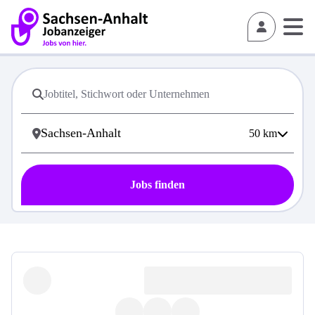
50
km
Jobs finden