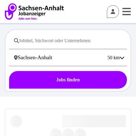
50
km
Jobs finden