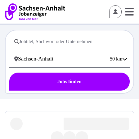
50
km
Jobs finden