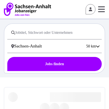
50
km
Jobs finden