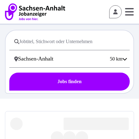
50
km
Jobs finden