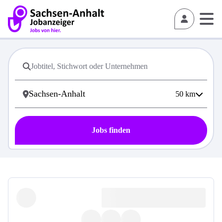
50
km
Jobs finden