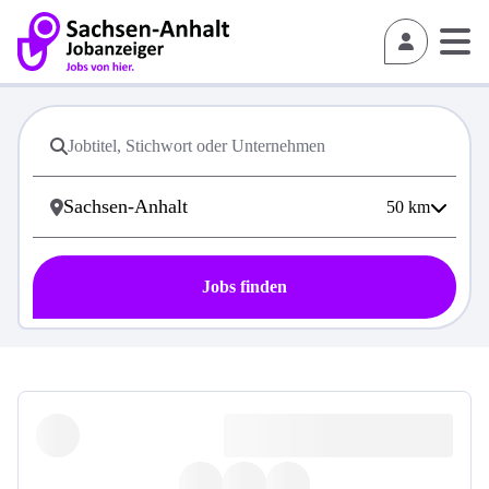
50
km
Jobs finden