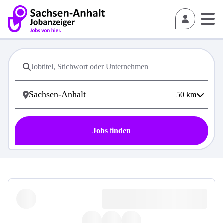
50
km
Jobs finden