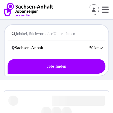
50
km
Jobs finden