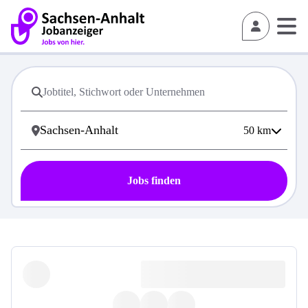
50
km
Jobs finden