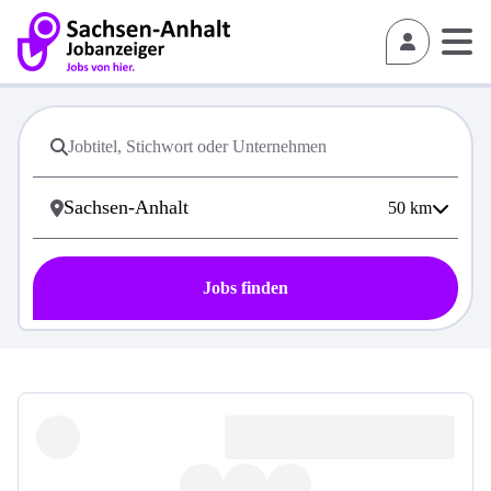
50
km
Jobs finden