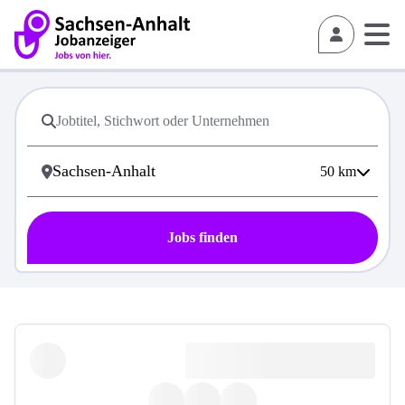
50
km
Jobs finden