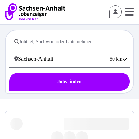
50
km
Jobs finden