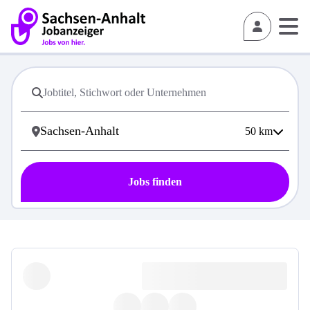
50
km
Jobs finden