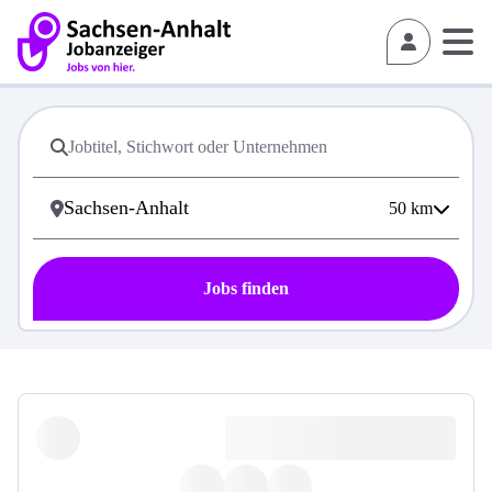
50
km
Jobs finden