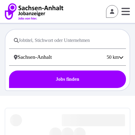
50
km
Jobs finden