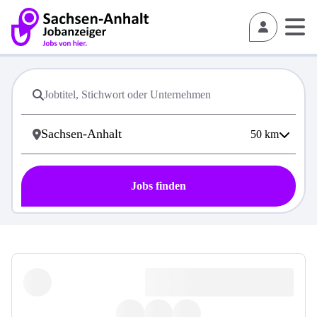
50
km
Jobs finden