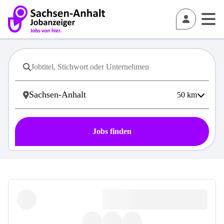
50
km
Jobs finden