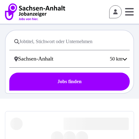
50
km
Jobs finden