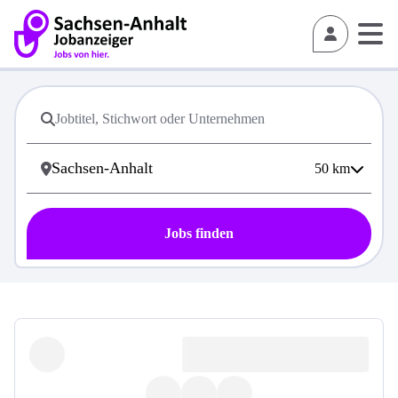
50
km
Jobs finden