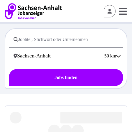
50
km
Jobs finden