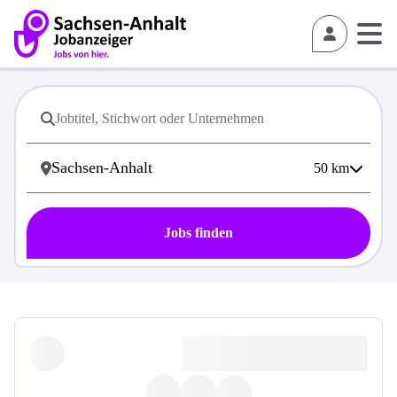
50
km
Jobs finden