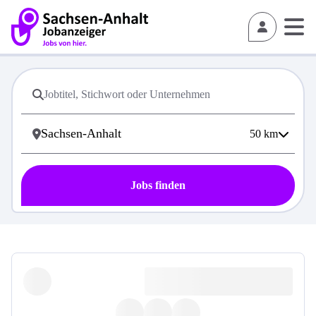
50
km
Jobs finden