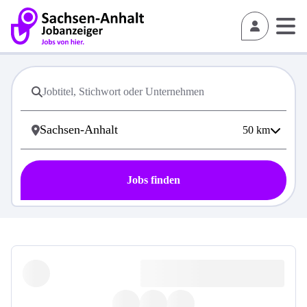
50
km
Jobs finden