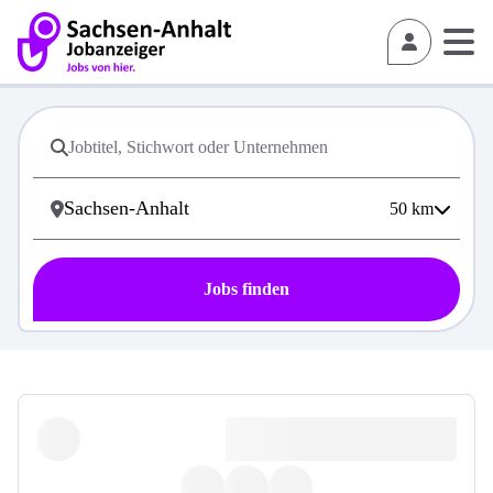
50
km
Jobs finden