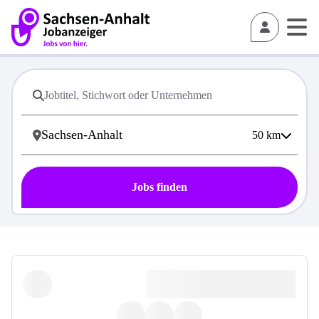
50
km
Jobs finden