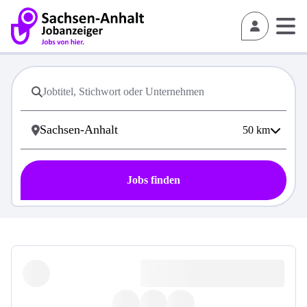
50
km
Jobs finden