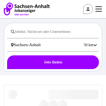
50
km
Jobs finden