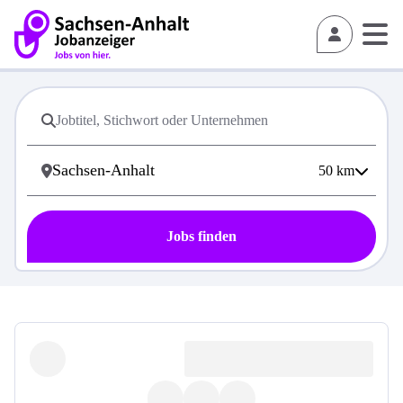
50
km
Jobs finden