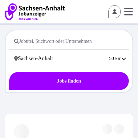
50
km
Jobs finden