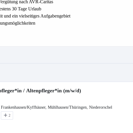
fleger*in / Altenpfleger*in (m/w/d)
ad Frankenhausen/Kyffhäuser, Mühlhausen/Thüringen, Niederorschel
2