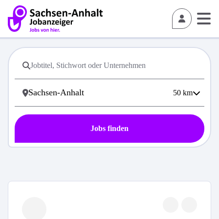
50
km
Jobs finden