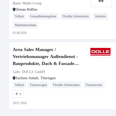
Bauer Media Group
Dessau-Roßlau
Vollzeit
Gesundheitsangebote
Flexible Arbeitszeiten
Jobticket
Mitarbeiterrabatte
02.08.2026
Area Sales Manager /
Vertriebsmanager Außendienst -
Bauprodukte, Dach & Fassade
(m/w/d)
Gebr. DOLLE GmbH
Sachsen-Anhalt, Thüringen
Vollzeit
Firmenwagen
Flexible Arbeitszeiten
Firmenevents
4
29.07.2026