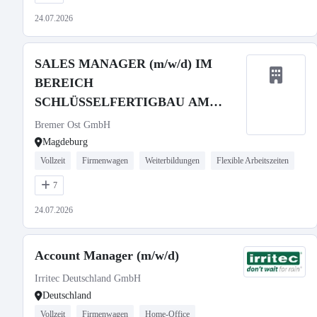
24.07.2026
SALES MANAGER (m/w/d) IM
BEREICH
SCHLÜSSELFERTIGBAU AM
STANDORT MAGDEBURG
Bremer Ost GmbH
Magdeburg
Vollzeit
Firmenwagen
Weiterbildungen
Flexible Arbeitszeiten
7
24.07.2026
Account Manager (m/w/d)
Irritec Deutschland GmbH
Deutschland
Vollzeit
Firmenwagen
Home-Office