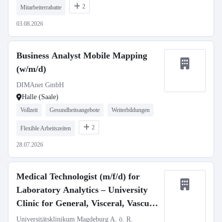
2
Mitarbeiterrabatte
03.08.2026
Business Analyst Mobile Mapping
(w/m/d)
DIMAnet GmbH
Halle (Saale)
Vollzeit
Gesundheitsangebote
Weiterbildungen
2
Flexible Arbeitszeiten
28.07.2026
Medical Technologist (m/f/d) for
Laboratory Analytics – University
Clinic for General, Visceral, Vascular
and Transplant Surgery – Molecular
Universitätsklinikum Magdeburg A. ö. R.