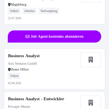
and Experimental Surgery
Magdeburg
Vollzeit
Jobticket
Tarifvergütung
25.07.2026
Job Agent kostenlos abonnieren
Business Analyst
Suri Ventures GmbH
Home Office
Vollzeit
02.08.2026
Business Analyst - Entwickler
Privatjet Mieten