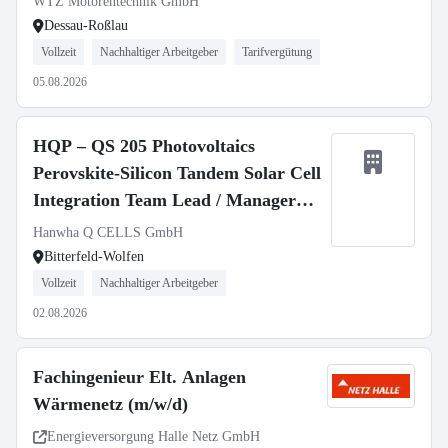
WTZ Motorentechnik GmbH
Dessau-Roßlau
Vollzeit
Nachhaltiger Arbeitgeber
Tarifvergütung
05.08.2026
HQP – QS 205 Photovoltaics
Perovskite-Silicon Tandem Solar Cell
Integration Team Lead / Manager
(m/f/d)
Hanwha Q CELLS GmbH
Bitterfeld-Wolfen
Vollzeit
Nachhaltiger Arbeitgeber
02.08.2026
Fachingenieur Elt. Anlagen
Wärmenetz (m/w/d)
Energieversorgung Halle Netz GmbH