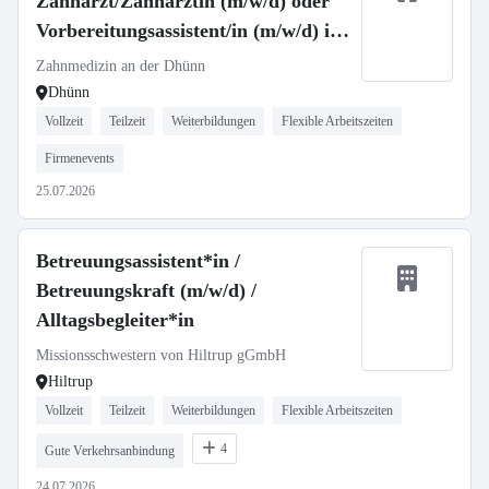
Zahnarzt/Zahnärztin (m/w/d) oder
Vorbereitungsassistent/in (m/w/d) in
Voll- oder Teilzeit
Zahnmedizin an der Dhünn
Dhünn
Vollzeit
Teilzeit
Weiterbildungen
Flexible Arbeitszeiten
Firmenevents
25.07.2026
Betreuungsassistent*in /
Betreuungskraft (m/w/d) /
Alltagsbegleiter*in
Missionsschwestern von Hiltrup gGmbH
Hiltrup
Vollzeit
Teilzeit
Weiterbildungen
Flexible Arbeitszeiten
4
Gute Verkehrsanbindung
24.07.2026