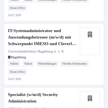
Home-Office
24.07.2026
IT-Systemadministrator und
Anwendungsbetreuer (m/w/d) mit
Schwerpunkt IMESO und Cloverleaf
– Abteilung Klinische Applikationen
Universitätsklinikum Magdeburg A. ö. R.
– UMMD changeMITdigital GmbH
Magdeburg
Vollzeit
Teilzeit
Weiterbildungen
Flexible Arbeitszeiten
Home-Office
24.07.2026
Specialist (w/m/d) Security
Administration