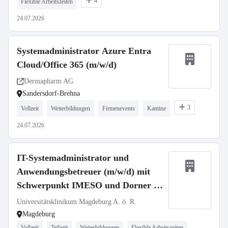
4
Flexible Arbeitszeiten
24.07.2026
Systemadministrator Azure Entra
Cloud/Office 365 (m/w/d)
Dermapharm AG
Sandersdorf-Brehna
3
Vollzeit
Weiterbildungen
Firmenevents
Kantine
24.07.2026
IT-Systemadministrator und
Anwendungsbetreuer (m/w/d) mit
Schwerpunkt IMESO und Dorner –
Abteilung Klinische Applikationen –
Universitätsklinikum Magdeburg A. ö. R.
UMMD changeMITdigital GmbH
Magdeburg
Vollzeit
Teilzeit
Weiterbildungen
Flexible Arbeitszeiten