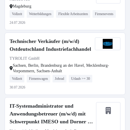
Magdeburg
Vollzeit
Weiterbildungen
Flexible Arbeitszeiten
Firmenevents
24.07.2026
Technischer Verkäufer (m/w/d)
Ostdeutschland Industriefachhandel
TYROLIT GmbH
Sachsen, Berlin, Brandenburg an der Havel, Mecklenburg-
Vorpommern, Sachsen-Anhalt
Vollzeit
Firmenwagen
Jobrad
Urlaub >= 30
30.07.2026
IT-Systemadministrator und
Anwendungsbetreuer (m/w/d) mit
Schwerpunkt IMESO und Dorner –
Abteilung Klinische Applikationen –