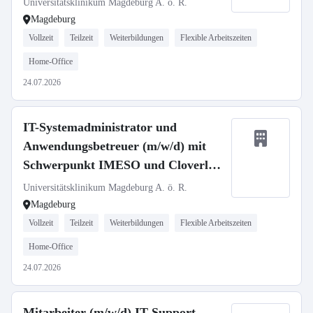
Universitätsklinikum Magdeburg A. ö. R.
UMMD changeMITdigital GmbH
Magdeburg
Vollzeit
Teilzeit
Weiterbildungen
Flexible Arbeitszeiten
Home-Office
24.07.2026
IT-Systemadministrator und
Anwendungsbetreuer (m/w/d) mit
Schwerpunkt IMESO und Cloverleaf
– Abteilung Klinische Applikationen
Universitätsklinikum Magdeburg A. ö. R.
– UMMD changeMITdigital GmbH
Magdeburg
Vollzeit
Teilzeit
Weiterbildungen
Flexible Arbeitszeiten
Home-Office
24.07.2026
Mitarbeiter (m/w/d) IT Support –