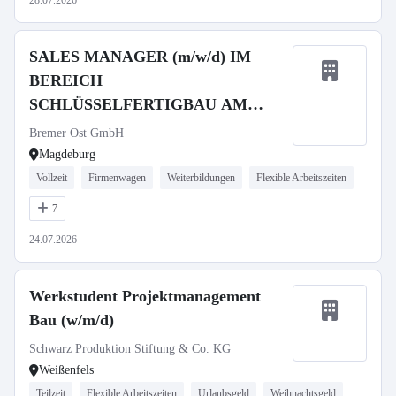
28.07.2026
SALES MANAGER (m/w/d) IM
BEREICH
SCHLÜSSELFERTIGBAU AM
STANDORT MAGDEBURG
Bremer Ost GmbH
Magdeburg
Vollzeit
Firmenwagen
Weiterbildungen
Flexible Arbeitszeiten
7
24.07.2026
Werkstudent Projektmanagement
Bau (w/m/d)
Schwarz Produktion Stiftung & Co. KG
Weißenfels
Teilzeit
Flexible Arbeitszeiten
Urlaubsgeld
Weihnachtsgeld