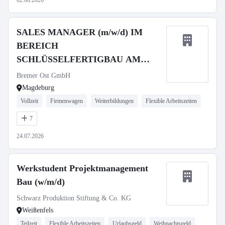
02.08.2026
SALES MANAGER (m/w/d) IM
BEREICH
SCHLÜSSELFERTIGBAU AM
STANDORT MAGDEBURG
Bremer Ost GmbH
Magdeburg
Vollzeit
Firmenwagen
Weiterbildungen
Flexible Arbeitszeiten
7
24.07.2026
Werkstudent Projektmanagement
Bau (w/m/d)
Schwarz Produktion Stiftung & Co. KG
Weißenfels
Teilzeit
Flexible Arbeitszeiten
Urlaubsgeld
Weihnachtsgeld