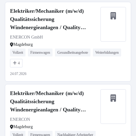
Elektriker/Mechaniker (m/w/d)
Qualitätssicherung
Windenergieanlagen / Quality
Inspector
ENERCON GmbH
Magdeburg
Vollzeit
Firmenwagen
Gesundheitsangebote
Weiterbildungen
4
24.07.2026
Elektriker/Mechaniker (m/w/d)
Qualitätssicherung
Windenergieanlagen / Quality
Inspector
ENERCON
Magdeburg
Vollzeit
Firmenwagen
Nachhaltiger Arbeitgeber