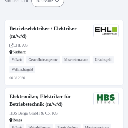
Relevanz
Sortieren nach:
Betriebselektriker / Elektriker
(m/w/d)
EHL AG
Südharz
Vollzeit
Gesundheitsangebote
Mitarbeiterrabatte
Urlaubsgeld
Weihnachtsgeld
06.08.2026
Elektroniker, Elektriker für
Betriebstechnik (m/w/d)
HBS Berga GmbH & Co. KG
Berga
Vollzeit
Weiterbildungen
Berufskleidung
Mitarbeiterrabatte