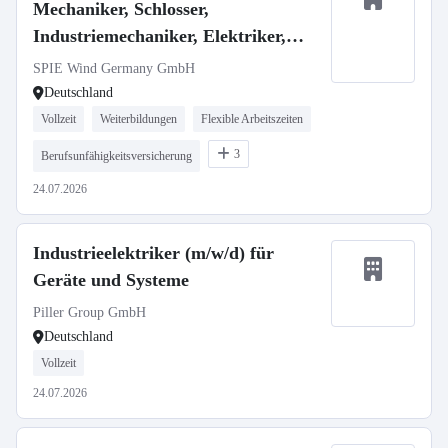
Mechaniker, Schlosser,
Industriemechaniker, Elektriker,
Techniker m/w/d
SPIE Wind Germany GmbH
Deutschland
Vollzeit
Weiterbildungen
Flexible Arbeitszeiten
3
Berufsunfähigkeitsversicherung
24.07.2026
Industrieelektriker (m/w/d) für
Geräte und Systeme
Piller Group GmbH
Deutschland
Vollzeit
24.07.2026