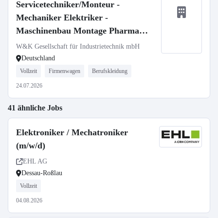
Servicetechniker/Monteur -
Mechaniker Elektriker -
Maschinenbau Montage Pharma
Medizintechnik (m/w/d)
W&K Gesellschaft für Industrietechnik mbH
Deutschland
Vollzeit
Firmenwagen
Berufskleidung
24.07.2026
41 ähnliche Jobs
Elektroniker / Mechatroniker
(m/w/d)
EHL AG
Dessau-Roßlau
Vollzeit
04.08.2026