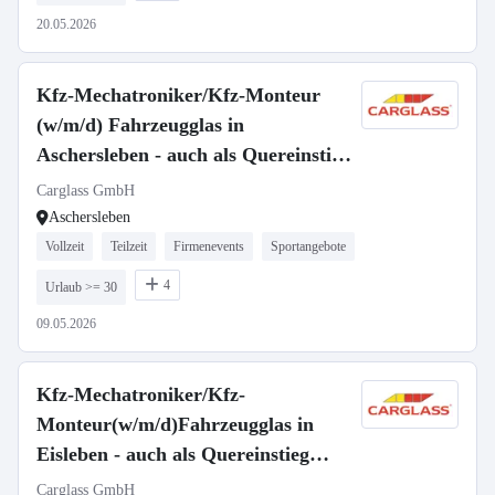
20.05.2026
Kfz-Mechatroniker/Kfz-Monteur
(w/m/d) Fahrzeugglas in
Aschersleben - auch als Quereinstieg
- 414
Carglass GmbH
Aschersleben
Vollzeit
Teilzeit
Firmenevents
Sportangebote
4
Urlaub >= 30
09.05.2026
Kfz-Mechatroniker/Kfz-
Monteur(w/m/d)Fahrzeugglas in
Eisleben - auch als Quereinstieg
-3007
Carglass GmbH