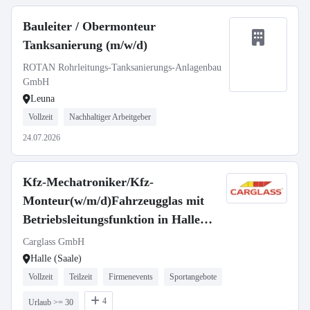
Bauleiter / Obermonteur
Tanksanierung (m/w/d)
ROTAN Rohrleitungs-Tanksanierungs-Anlagenbau
GmbH
Leuna
Vollzeit
Nachhaltiger Arbeitgeber
24.07.2026
Kfz-Mechatroniker/Kfz-
Monteur(w/m/d)Fahrzeugglas mit
Betriebsleitungsfunktion in Halle
-118
Carglass GmbH
Halle (Saale)
Vollzeit
Teilzeit
Firmenevents
Sportangebote
4
Urlaub >= 30