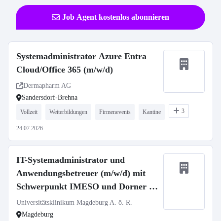
Job Agent kostenlos abonnieren
Systemadministrator Azure Entra
Cloud/Office 365 (m/w/d)
Dermapharm AG
Sandersdorf-Brehna
3
Vollzeit
Weiterbildungen
Firmenevents
Kantine
24.07.2026
IT-Systemadministrator und
Anwendungsbetreuer (m/w/d) mit
Schwerpunkt IMESO und Dorner –
Abteilung Klinische Applikationen –
Universitätsklinikum Magdeburg A. ö. R.
UMMD changeMITdigital GmbH
Magdeburg