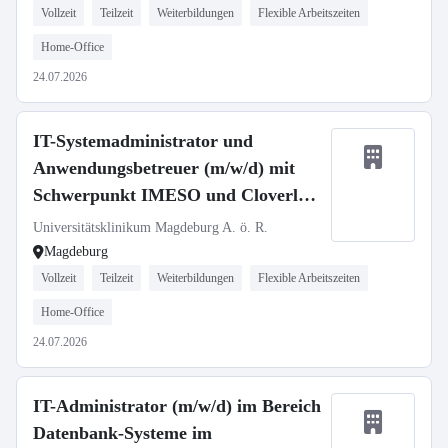
Vollzeit
Teilzeit
Weiterbildungen
Flexible Arbeitszeiten
Home-Office
24.07.2026
IT-Systemadministrator und
Anwendungsbetreuer (m/w/d) mit
Schwerpunkt IMESO und Cloverleaf
– Abteilung Klinische Applikationen
Universitätsklinikum Magdeburg A. ö. R.
– UMMD changeMITdigital GmbH
Magdeburg
Vollzeit
Teilzeit
Weiterbildungen
Flexible Arbeitszeiten
Home-Office
24.07.2026
IT-Administrator (m/w/d) im Bereich
Datenbank-Systeme im