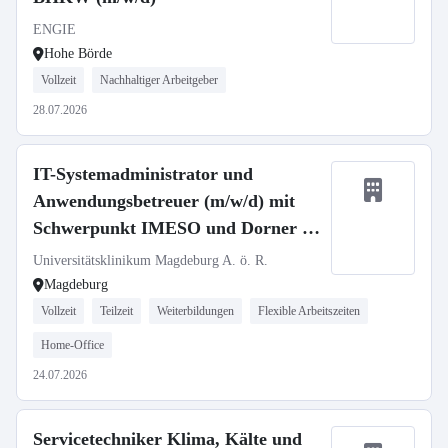
ENGIE
Hohe Börde
Vollzeit
Nachhaltiger Arbeitgeber
28.07.2026
IT-Systemadministrator und
Anwendungsbetreuer (m/w/d) mit
Schwerpunkt IMESO und Dorner –
Abteilung Klinische Applikationen –
Universitätsklinikum Magdeburg A. ö. R.
UMMD changeMITdigital GmbH
Magdeburg
Vollzeit
Teilzeit
Weiterbildungen
Flexible Arbeitszeiten
Home-Office
24.07.2026
Servicetechniker Klima, Kälte und