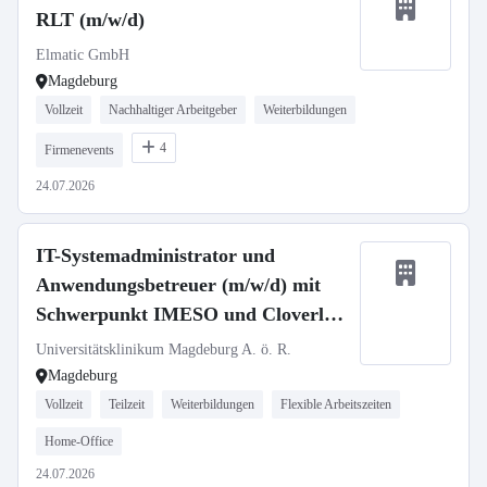
RLT (m/w/d)
Elmatic GmbH
Magdeburg
Vollzeit
Nachhaltiger Arbeitgeber
Weiterbildungen
4
Firmenevents
24.07.2026
IT-Systemadministrator und
Anwendungsbetreuer (m/w/d) mit
Schwerpunkt IMESO und Cloverleaf
– Abteilung Klinische Applikationen
Universitätsklinikum Magdeburg A. ö. R.
– UMMD changeMITdigital GmbH
Magdeburg
Vollzeit
Teilzeit
Weiterbildungen
Flexible Arbeitszeiten
Home-Office
24.07.2026