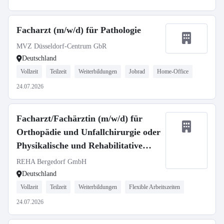
Facharzt (m/w/d) für Pathologie
MVZ Düsseldorf-Centrum GbR
Deutschland
Vollzeit
Teilzeit
Weiterbildungen
Jobrad
Home-Office
24.07.2026
Facharzt/Fachärztin (m/w/d) für
Orthopädie und Unfallchirurgie oder
Physikalische und Rehabilitative
Medizin
REHA Bergedorf GmbH
Deutschland
Vollzeit
Teilzeit
Weiterbildungen
Flexible Arbeitszeiten
24.07.2026